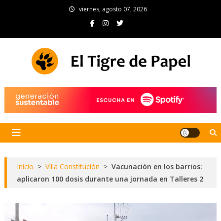
Skip
viernes, agosto 07, 2026
to
content
El Tigre de Papel
Portal de noticias
Inicio
>
Villa Constitución
>
Vacunación en los barrios:
aplicaron 100 dosis durante una jornada en Talleres 2