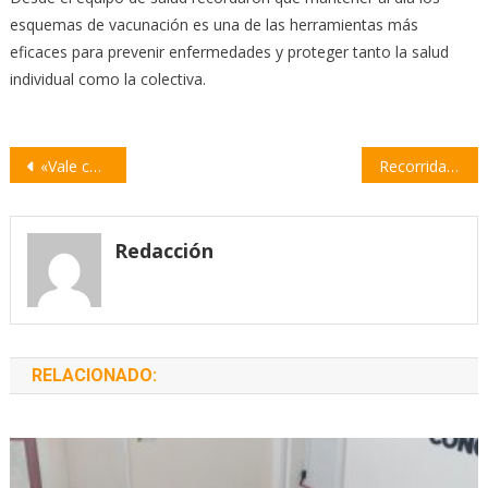
esquemas de vacunación es una de las herramientas más
eficaces para prevenir enfermedades y proteger tanto la salud
individual como la colectiva.
Navegación
«Vale con Bigote» llega a Villa Constitución con un espectáculo de humor sobre la vida en pareja
Recorridas barriales y puntos de recepción de la Colecta Anual de Cáritas en Villa Constitución
de
entradas
Redacción
RELACIONADO: