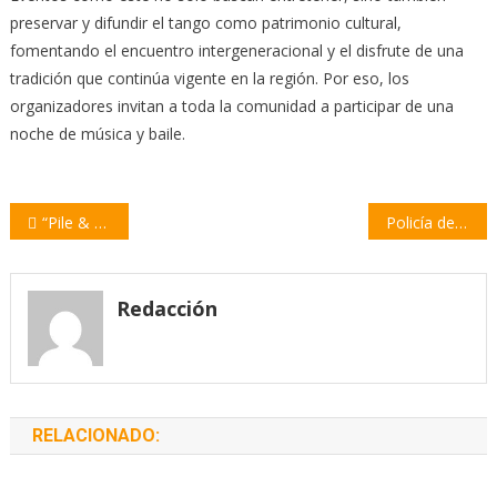
preservar y difundir el tango como patrimonio cultural,
fomentando el encuentro intergeneracional y el disfrute de una
tradición que continúa vigente en la región. Por eso, los
organizadores invitan a toda la comunidad a participar de una
noche de música y baile.
Navegación
“Pile & Rock” este domingo en el Club Argentino de Rosario, con un tributo a Los Redondos
Policía de Acción Táctica secuestra un arma de fuego tras un operativo en barrio Las Palmeras
de
entradas
Redacción
RELACIONADO: