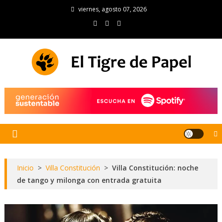
Skip
viernes, agosto 07, 2026
to
content
El Tigre de Papel
Portal de noticias
Inicio
>
Villa Constitución
>
Villa Constitución: noche
de tango y milonga con entrada gratuita