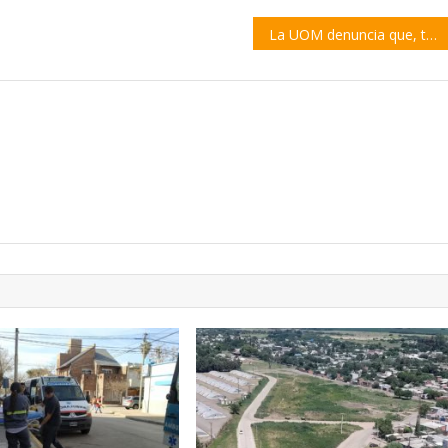
La UOM denuncia que, tras 19 meses sin acuerdo paritario, Techint “se quedó con un sueldo completo” por trabajador