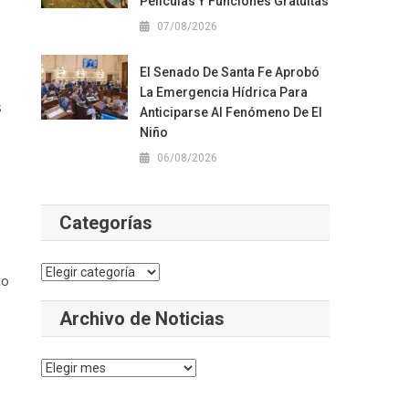
Películas Y Funciones Gratuitas
07/08/2026
El Senado De Santa Fe Aprobó
La Emergencia Hídrica Para
s
Anticiparse Al Fenómeno De El
Niño
06/08/2026
Categorías
Categorías
to
Archivo de Noticias
Archivo
de