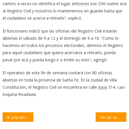
cartero a veces no identifica el lugar; entonces ese DNI vuelve acá
al Registro Civil y nosotros lo mantenemos en guarda hasta que
el ciudadano se acerca a retirarlo”, explicó.
El funcionario indicó que las oficinas del Registro Civil estarán
abiertas el sábado de 9 a 12 y el domingo de 9 a 16. “Como lo
hacemos en todos los procesos electorales, abrimos el Registro
para aquel ciudadano que quiera acercarse a retirarlo, pueda
pasar por acá y pueda luego ir a emitir su voto”, agregó.
El operativo de este fin de semana contará con 80 oficinas
abiertas en toda la provincia de Santa Fe. En la ciudad de Villa
Constitución, el Registro Civil se encuentra en calle Jujuy 314, casi
esquina Rivadavia.
Navegación
Una empresa de Pavón fue distinguida por el Centro Comercial de Villa Constitución
Fin de semana con ola polar: qué esperar del tiempo en Villa Constitución y la región
de