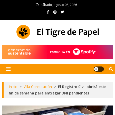
Skip
sábado, agosto 08, 2026
to
content
El Tigre de Papel
Portal de noticias
Inicio
>
Villa Constitución
>
El Registro Civil abrirá este
fin de semana para entregar DNI pendientes