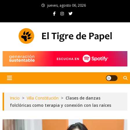
Skip
jueves, agosto 06, 2026
to
content
El Tigre de Papel
Portal de noticias
Inicio
>
Villa Constitución
>
Clases de danzas
folclóricas como terapia y conexión con las raíces