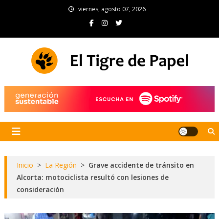
Skip
viernes, agosto 07, 2026
to
content
El Tigre de Papel
Portal de noticias
Inicio
>
La Región
>
Grave accidente de tránsito en
Alcorta: motociclista resultó con lesiones de
consideración