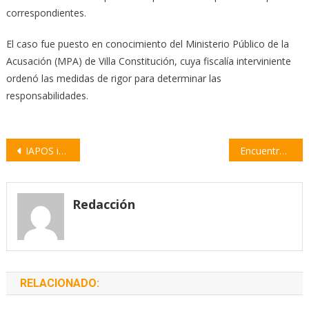
correspondientes.
El caso fue puesto en conocimiento del Ministerio Público de la
Acusación (MPA) de Villa Constitución, cuya fiscalía interviniente
ordenó las medidas de rigor para determinar las
responsabilidades.
Navegación
IAPOS implementa una compensación para jubilados con altos gastos en medicamentos
Encuentro en Villa Constitución para debatir la reforma constitucional con participación ciudadana
de
entradas
Redacción
RELACIONADO: