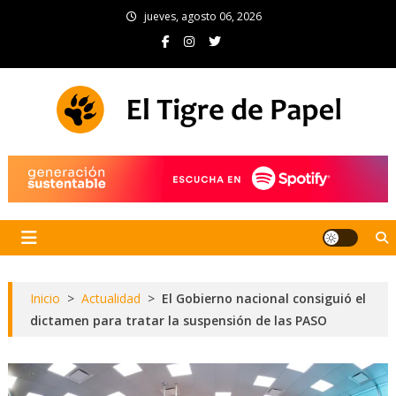
Skip
jueves, agosto 06, 2026
to
content
El Tigre de Papel
Portal de noticias
Inicio
>
Actualidad
>
El Gobierno nacional consiguió el
dictamen para tratar la suspensión de las PASO