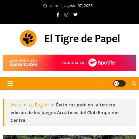
Skip
viernes, agosto 07, 2026
to
content
El Tigre de Papel
Portal de noticias
Inicio
>
La Región
>
Éxito rotundo en la tercera
edición de los Juegos Acuáticos del Club Empalme
Central