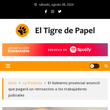
Skip
sábado, agosto 08, 2026
to
content
El Tigre de Papel
Portal de noticias
Inicio
>
La Provincia
>
El Gobierno provincial anunció
que pagará un retroactivo a los trabajadores
judiciales