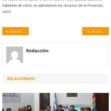
hablando de cómo se administran los recursos de la Provincia”,
cerró.
Navegación
Intensifican acciones de prevención contra el dengue en los barrios
“A mí también me pasa”: Jornada de Salud Mental en Villa Rugby Club
de
entradas
Redacción
RELACIONADO: