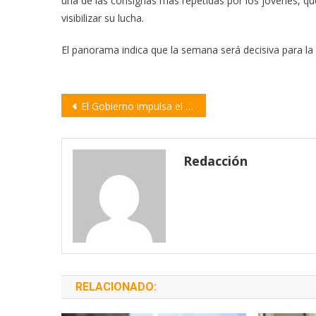
una de las consignas más repetidas por los jóvenes, qu
visibilizar su lucha.
El panorama indica que la semana será decisiva para la 
Navegación
El Gobierno impulsa el cierre de Corredores Viales y la Administración General de Puertos
de
entradas
Redacción
RELACIONADO: