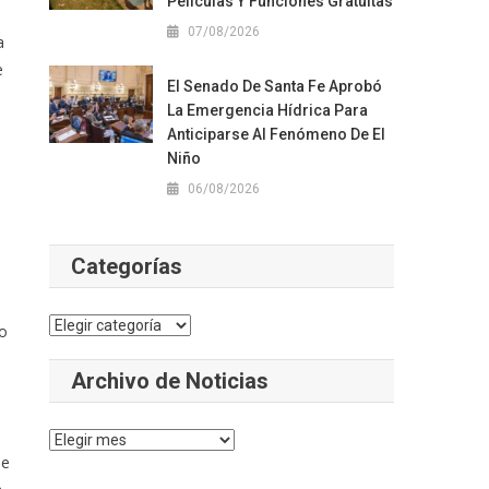
Películas Y Funciones Gratuitas
07/08/2026
a
e
El Senado De Santa Fe Aprobó
La Emergencia Hídrica Para
Anticiparse Al Fenómeno De El
Niño
06/08/2026
Categorías
Categorías
bo
a
Archivo de Noticias
Archivo
ue
de