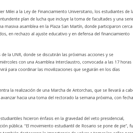
ier Milei a la Ley de Financiamiento Universitario, los estudiantes de l
ntundente plan de lucha que incluye la toma de facultades y una seri
na masiva asamblea en la Plaza San Martín, donde participaron cerca
os, en rechazo al ajuste educativo y en defensa del financiamiento
s de la UNR, donde se discutirán las próximas acciones y se
 miércoles con una Asamblea Interclaustro, convocada a las 17 horas
irá para coordinar las movilizaciones que seguirán en los días
entra la realización de una Marcha de Antorchas, que se llevará a ca
 de avanzar hacia una toma del rectorado la semana próxima, con fech
tudiantiles hicieron énfasis en la gravedad del veto presidencial,
ón pública. “El movimiento estudiantil de Rosario se pone de pie”, f