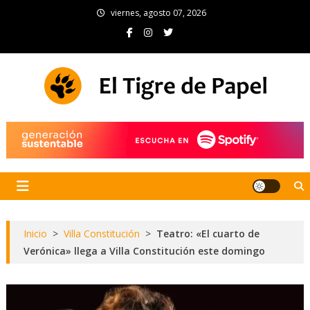
Skip
viernes, agosto 07, 2026
to
content
El Tigre de Papel
Portal de noticias
Inicio
>
Villa Constitución
>
Teatro: «El cuarto de
Verónica» llega a Villa Constitución este domingo