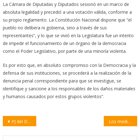
La Cámara de Diputadas y Diputados sesionó en un marco de
absoluta legalidad y precedió a una votación válida, conforme a
su propio reglamento. La Constitución Nacional dispone que “el
pueblo no delibera ni gobierna, sino a través de sus
representantes”, y lo que se vivió en la Legislatura fue un intento
de impedir el funcionamiento de un órgano de la democracia
como el Poder Legislativo, por parte de una minoría violenta.
Es por esto que, en absoluto compromiso con la Democracia y la
defensa de sus instituciones, se procederá a la realización de la
denuncia penal correspondiente para que se investigue, se
identifique y sancione a los responsables de los daños materiales
y humanos causados por estos grupos violentos”.
Navegación
PJ del Departamento Constitución repudia lo acontecido este jueves en la Legislatura
Los medicamentos para tratamientos gástricos serán de venta libre
de