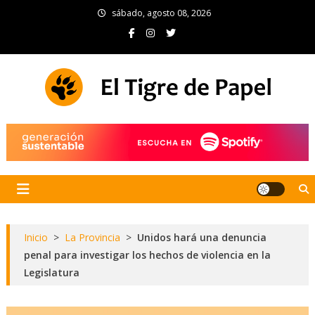
Skip
sábado, agosto 08, 2026
to
content
El Tigre de Papel
Portal de noticias
Inicio
>
La Provincia
>
Unidos hará una denuncia
penal para investigar los hechos de violencia en la
Legislatura