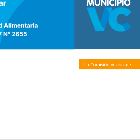
La Comisión Vecinal de Barrio Santa Mónica rechaza el cambio de circulación en calle Mosconi