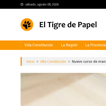
Skip
sábado, agosto 08, 2026
to
content
El Tigre de Papel
Portal de noticias
Villa Constitución
La Región
La Provincia
Inicio
>
Villa Constitución
>
Nuevo curso de mani