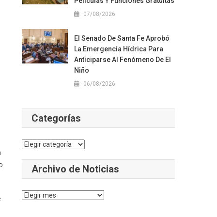
Películas Y Funciones Gratuitas
07/08/2026
El Senado De Santa Fe Aprobó
La Emergencia Hídrica Para
Anticiparse Al Fenómeno De El
Niño
06/08/2026
Categorías
Categorías
a
o
Archivo de Noticias
Archivo
e
de