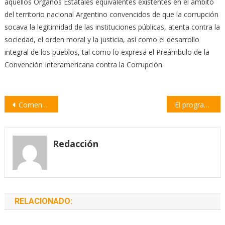
aquellos Órganos Estatales equivalentes existentes en el ámbito
del territorio nacional Argentino convencidos de que la corrupción
socava la legitimidad de las instituciones públicas, atenta contra la
sociedad, el orden moral y la justicia, así como el desarrollo
integral de los pueblos, tal como lo expresa el Preámbulo de la
Convención Interamericana contra la Corrupción.
Navegación
Comenzó la entrega de semillas del Programa Municipal de Huertas Urbanas
El programa de promoción cultural fue aprobado por la Cámara de Diputados de Santa Fe
de
entradas
Redacción
RELACIONADO: