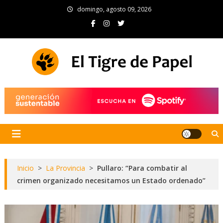
Skip
domingo, agosto 09, 2026
to
content
El Tigre de Papel
Portal de noticias
Inicio
>
La Provincia
>
Pullaro: “Para combatir al
crimen organizado necesitamos un Estado ordenado”