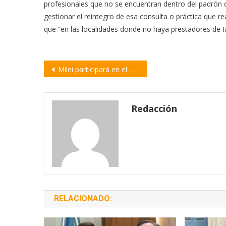
profesionales que no se encuentran dentro del padrón d
gestionar el reintegro de esa consulta o práctica que rea
que “en las localidades donde no haya prestadores de I
Navegación
Milei participará en el Aniversario de la Bolsa de Comercio de Rosario
de
entradas
Redacción
RELACIONADO: