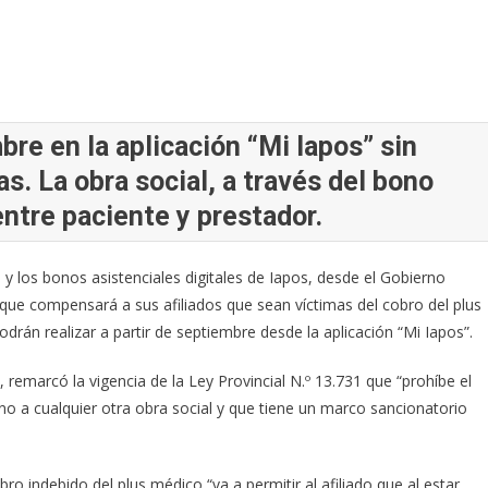
re en la aplicación “Mi Iapos” sin
s. La obra social, a través del bono
 entre paciente y prestador.
y los bonos asistenciales digitales de Iapos, desde el Gobierno
a que compensará a sus afiliados que sean víctimas del cobro del plus
drán realizar a partir de septiembre desde la aplicación “Mi Iapos”.
 remarcó la vigencia de la Ley Provincial N.º 13.731 que “prohíbe el
ino a cualquier otra obra social y que tiene un marco sancionatorio
ro indebido del plus médico “va a permitir al afiliado que al estar