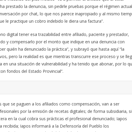
 ha prestado la denuncia, sin pedirle pruebas porque el régimen actua
onversación por chat, lo que nos parece inapropiado y al mismo tiem
 le practique un cobro indebido le diera una factura”.
no digital tener esa trazabilidad entre afiliado, paciente y prestador,
iado y compensarlo por el monto que indique en una denuncia con
ber quién ha denunciado la práctica”, y subrayó que hasta aquí “la
vos, pero la realidad es que mientras transcurre ese proceso y se lle
a en una situación de vulnerabilidad y ha tenido que abonar, por lo q
con fondos del Estado Provincial”.
s que se paguen a los afiliados como compensación, van a ser
sionales por la emisión de recetas digitales; de forma subsidiaria, si
era en la cual cobra sus prácticas el profesional denunciado; Iapos
ia recibida; Iapos informará a la Defensoría del Pueblo los