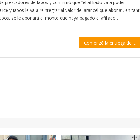
e prestadores de Iapos y confirmó que “el afiliado va a poder
lice y Iapos le va a reintegrar al valor del arancel que abona”, en tan
apos, se le abonará el monto que haya pagado el afiliado”.
Comenzó la entrega de semillas del Programa Municipal de Huertas Urbanas