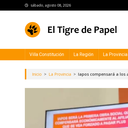
Skip
sábado, agosto 08, 2026
to
content
El Tigre de Papel
Portal de noticias
Villa Constitución
La Región
La Provincia
Inicio
>
La Provincia
>
Iapos compensará a los a