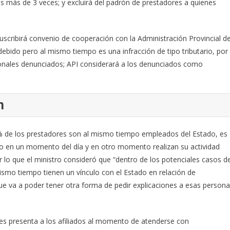
 más de 3 veces; y excluirá del padrón de prestadores a quienes
uscribirá convenio de cooperación con la Administración Provincial d
debido pero al mismo tiempo es una infracción de tipo tributario, por
sionales denunciados; API considerará a los denunciados como
n
30% de los prestadores son al mismo tiempo empleados del Estado, es
co en un momento del día y en otro momento realizan su actividad
r lo que el ministro consideró que “dentro de los potenciales casos d
smo tiempo tienen un vínculo con el Estado en relación de
que va a poder tener otra forma de pedir explicaciones a esas person
e les presenta a los afiliados al momento de atenderse con