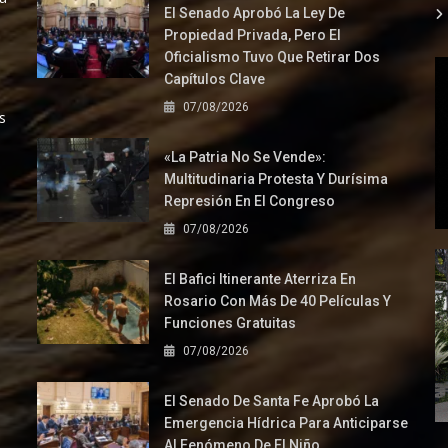
El Senado Aprobó La Ley De
Propiedad Privada, Pero El
Oficialismo Tuvo Que Retirar Dos
Capítulos Clave
07/08/2026
s
«La Patria No Se Vende»:
Multitudinaria Protesta Y Durísima
Represión En El Congreso
07/08/2026
El Bafici Itinerante Aterriza En
Rosario Con Más De 40 Películas Y
Funciones Gratuitas
07/08/2026
El Senado De Santa Fe Aprobó La
Emergencia Hídrica Para Anticiparse
Al Fenómeno De El Niño