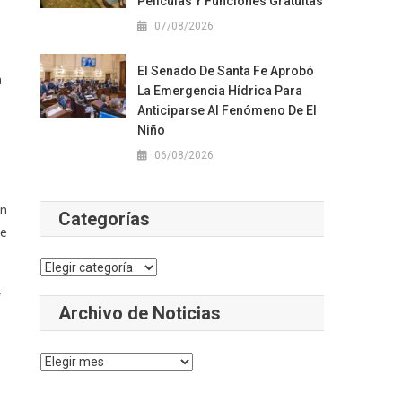
Películas Y Funciones Gratuitas
07/08/2026
El Senado De Santa Fe Aprobó
a
La Emergencia Hídrica Para
Anticiparse Al Fenómeno De El
Niño
06/08/2026
en
Categorías
se
Categorías
y
Archivo de Noticias
Archivo
de