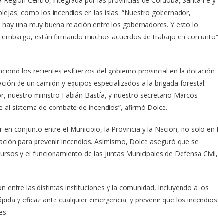
a Región Centro, integrada por las provincias de Córdoba, Santa Fe y
lejas, como los incendios en las islas. “Nuestro gobernador,
 y hay una muy buena relación entre los gobernadores. Y esto lo
sin embargo, están firmando muchos acuerdos de trabajo en conjunto”
cionó los recientes esfuerzos del gobierno provincial en la dotación
ción de un camión y equipos especializados a la brigada forestal.
or, nuestro ministro Fabián Bastía, y nuestro secretario Marcos
le al sistema de combate de incendios”, afirmó Dolce.
en conjunto entre el Municipio, la Provincia y la Nación, no solo en 
zación para prevenir incendios. Asimismo, Dolce aseguró que se
ursos y el funcionamiento de las Juntas Municipales de Defensa Civil,
 entre las distintas instituciones y la comunidad, incluyendo a los
ida y eficaz ante cualquier emergencia, y prevenir que los incendios
es.