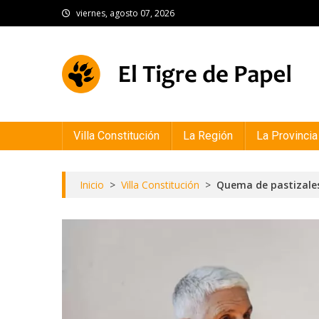
Skip
viernes, agosto 07, 2026
to
content
El Tigre de Papel
Portal de noticias
Villa Constitución
La Región
La Provincia
Inicio
>
Villa Constitución
>
Quema de pastizales: