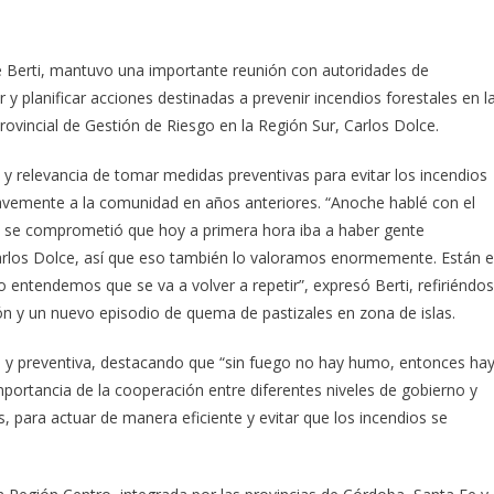
rge Berti, mantuvo una importante reunión con autoridades de
r y planificar acciones destinadas a prevenir incendios forestales en l
rovincial de Gestión de Riesgo en la Región Sur, Carlos Dolce.
 y relevancia de tomar medidas preventivas para evitar los incendios
ravemente a la comunidad en años anteriores. “Anoche hablé con el
ien se comprometió que hoy a primera hora iba a haber gente
arlos Dolce, así que eso también lo valoramos enormemente. Están 
o entendemos que se va a volver a repetir”, expresó Berti, refiriéndo
gión y un nuevo episodio de quema de pastizales en zona de islas.
da y preventiva, destacando que “sin fuego no hay humo, entonces ha
ortancia de la cooperación entre diferentes niveles de gobierno y
es, para actuar de manera eficiente y evitar que los incendios se