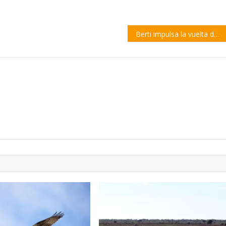
Berti impulsa la vuelta del Estacionamiento Medido en el centro de la ciudad