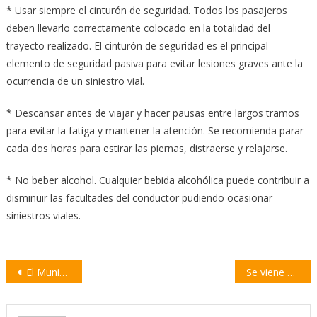
* Usar siempre el cinturón de seguridad. Todos los pasajeros
deben llevarlo correctamente colocado en la totalidad del
trayecto realizado. El cinturón de seguridad es el principal
elemento de seguridad pasiva para evitar lesiones graves ante la
ocurrencia de un siniestro vial.
* Descansar antes de viajar y hacer pausas entre largos tramos
para evitar la fatiga y mantener la atención. Se recomienda parar
cada dos horas para estirar las piernas, distraerse y relajarse.
* No beber alcohol. Cualquier bebida alcohólica puede contribuir a
disminuir las facultades del conductor pudiendo ocasionar
siniestros viales.
Navegación
El Municipio lanza el programa «Villa + Limpia» para mejorar la gestión de residuos
Se viene un fin de semana cultural con la Feria del Libro y Villa Viñetas
de
entradas