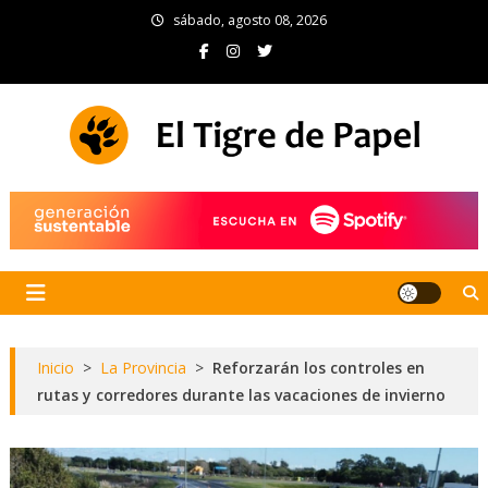
Skip
sábado, agosto 08, 2026
to
content
El Tigre de Papel
Portal de noticias
Inicio
>
La Provincia
>
Reforzarán los controles en
rutas y corredores durante las vacaciones de invierno