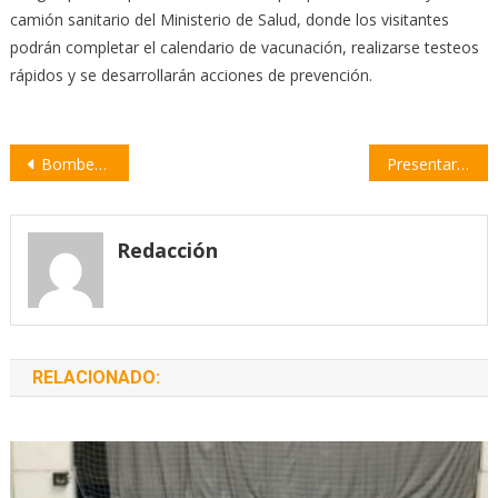
camión sanitario del Ministerio de Salud, donde los visitantes
podrán completar el calendario de vacunación, realizarse testeos
rápidos y se desarrollarán acciones de prevención.
Navegación
Bomberos de Empalme ofrecen un taller gratuito sobre RCP y seguridad domiciliaria
Presentaron un proyecto de Ordenanza para mejorar la transparencia y eficiencia en Villa Constitución
de
entradas
Redacción
RELACIONADO: