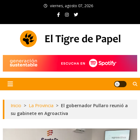
Skip
viernes, agosto 07, 2026
to
content
El Tigre de Papel
Portal de noticias
Inicio
>
La Provincia
>
El gobernador Pullaro reunió a
su gabinete en Agroactiva