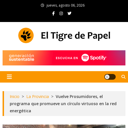
Skip
jueves, agosto 06, 2026
to
content
El Tigre de Papel
Portal de noticias
Inicio
>
La Provincia
>
Vuelve Prosumidores, el
programa que promueve un círculo virtuoso en la red
energética