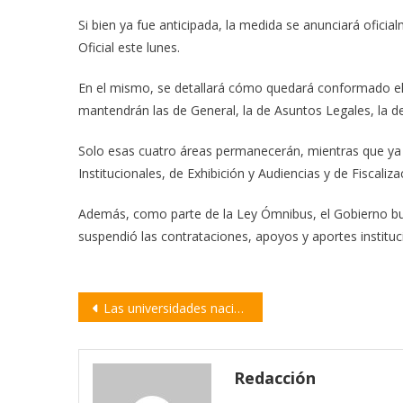
Si bien ya fue anticipada, la medida se anunciará oficial
Oficial este lunes.
En el mismo, se detallará cómo quedará conformado el o
mantendrán las de General, la de Asuntos Legales, la de 
Solo esas cuatro áreas permanecerán, mientras que ya
Institucionales, de Exhibición y Audiencias y de Fiscaliza
Además, como parte de la Ley Ómnibus, el Gobierno bu
suspendió las contrataciones, apoyos y aportes instituc
Navegación
Las universidades nacionales salen a la calle en defensa de la educación pública
de
entradas
Redacción