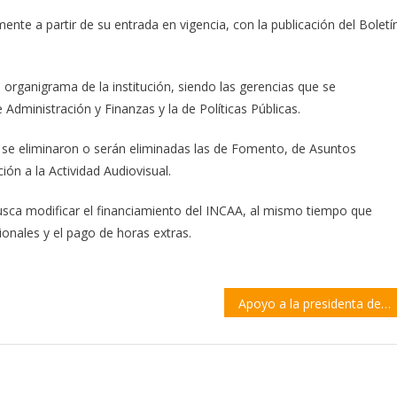
mente a partir de su entrada en vigencia, con la publicación del Boletí
rganigrama de la institución, siendo las gerencias que se
Administración y Finanzas y la de Políticas Públicas.
 se eliminaron o serán eliminadas las de Fomento, de Asuntos
ción a la Actividad Audiovisual.
sca modificar el financiamiento del INCAA, al mismo tiempo que
ionales y el pago de horas extras.
Apoyo a la presidenta de la FUR tras la ola de ataques xenófobos en las redes