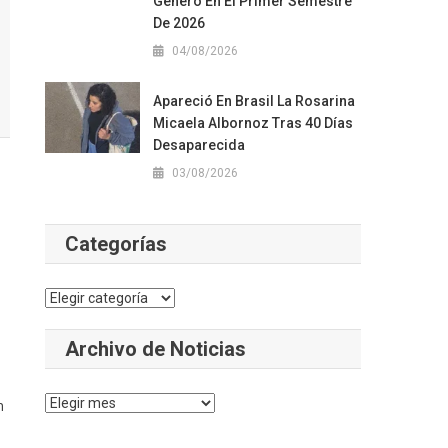
Género En El Primer Semestre
De 2026
04/08/2026
Apareció En Brasil La Rosarina
Micaela Albornoz Tras 40 Días
Desaparecida
03/08/2026
Categorías
o
Categorías
Archivo de Noticias
Archivo
n
de