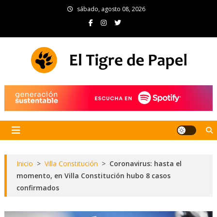
Skip
sábado, agosto 08, 2026
to
content
El Tigre de Papel
Portal de noticias
Inicio
>
Villa Constitución
>
Coronavirus: hasta el
momento, en Villa Constitución hubo 8 casos
confirmados