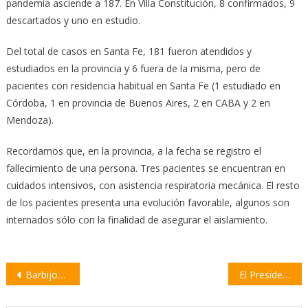
pandemia asciende a 187. En Villa Constitución, 8 confirmados, 9
descartados y uno en estudio.
Del total de casos en Santa Fe, 181 fueron atendidos y
estudiados en la provincia y 6 fuera de la misma, pero de
pacientes con residencia habitual en Santa Fe (1 estudiado en
Córdoba, 1 en provincia de Buenos Aires, 2 en CABA y 2 en
Mendoza).
Recordamos que, en la provincia, a la fecha se registro el
fallecimiento de una persona. Tres pacientes se encuentran en
cuidados intensivos, con asistencia respiratoria mecánica. El resto
de los pacientes presenta una evolución favorable, algunos son
internados sólo con la finalidad de asegurar el aislamiento.
Navegación
Barbijos caseros: recomiendan su uso solo en zonas con transmisión local o comunitaria
El Presidente evalúa extender la cuarentena hasta el 23 de abril
de