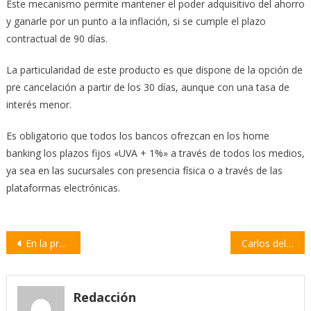
Este mecanismo permite mantener el poder adquisitivo del ahorro
y ganarle por un punto a la inflación, si se cumple el plazo
contractual de 90 días.
La particularidad de este producto es que dispone de la opción de
pre cancelación a partir de los 30 días, aunque con una tasa de
interés menor.
Es obligatorio que todos los bancos ofrezcan en los home
banking los plazos fijos «UVA + 1%» a través de todos los medios,
ya sea en las sucursales con presencia física o a través de las
plataformas electrónicas.
Navegación
En la provincia de Santa Fe ganó Milei y Bullrich superó a Larreta
Carlos del Frade propone un diálogo con la democracia, a 40 años de su recuperación
de
entradas
Redacción