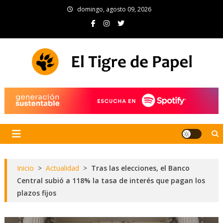
Skip
domingo, agosto 09, 2026
to
content
El Tigre de Papel
Portal de noticias
Inicio
>
Actualidad
>
Tras las elecciones, el Banco
Central subió a 118% la tasa de interés que pagan los
plazos fijos