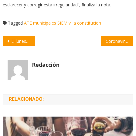
esclarecer y corregir esta irregularidad”, finaliza la nota.
Tagged
ATE
municipales
SIEM
villa constitucion
Navegación
El lunes 30 de marzo no será feriado puente
Coronavirus: la ciudad prepara la infraestructura de contención sanitaria
de
entradas
Redacción
RELACIONADO: