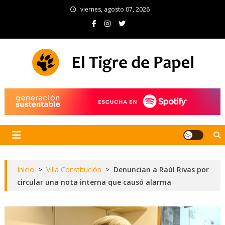
Skip
viernes, agosto 07, 2026
to
content
El Tigre de Papel
Portal de noticias
Inicio
>
Villa Constitución
>
Denuncian a Raúl Rivas por
circular una nota interna que causó alarma