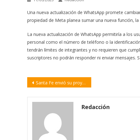
Una nueva actualización de WhatsApp promete cambiar 
propiedad de Meta planea sumar una nueva función, la cu
La nueva actualización de WhatsApp permitiría a los us
personal como el número de teléfono o la identificación
tendrán límites de integrantes y no requieren que cumpla
suscriptores no podrán responder ni enviar mensajes. Sol
Navegación
Santa Fe envió su proyecto para adherir a la Ley Nacional de Alcohol Cero al Volante
de
entradas
Redacción