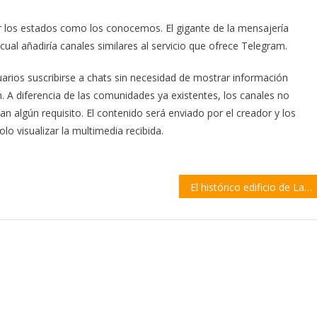
los estados como los conocemos. El gigante de la mensajería
al añadiría canales similares al servicio que ofrece Telegram.
uarios suscribirse a chats sin necesidad de mostrar información
. A diferencia de las comunidades ya existentes, los canales no
n algún requisito. El contenido será enviado por el creador y los
o visualizar la multimedia recibida.
El histórico edificio de La Favorita reabrirá sus puertas el viernes 19 de mayo