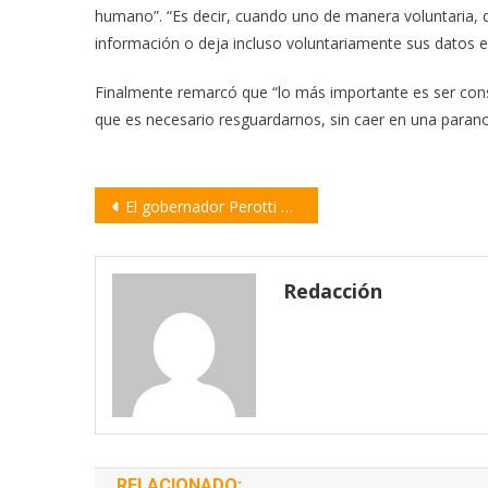
humano”. “Es decir, cuando uno de manera voluntaria, q
información o deja incluso voluntariamente sus datos e
Finalmente remarcó que “lo más importante es ser con
que es necesario resguardarnos, sin caer en una paranoi
Navegación
El gobernador Perotti se reunió con el ministro de Economía de la Nación, Sergio Massa
de
entradas
Redacción
RELACIONADO: