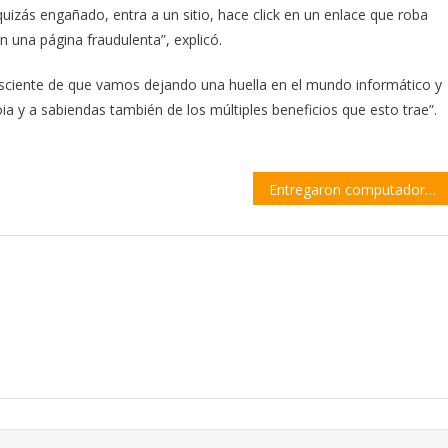
uizás engañado, entra a un sitio, hace click en un enlace que roba
n una página fraudulenta”, explicó.
sciente de que vamos dejando una huella en el mundo informático y
a y a sabiendas también de los múltiples beneficios que esto trae”.
Entregaron computadoras del Programa Nacional Proteger a los centros de salud de Villa Constitución