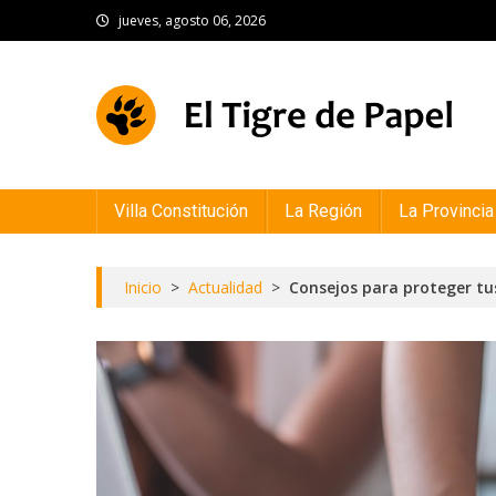
Skip
jueves, agosto 06, 2026
to
content
El Tigre de Papel
Portal de noticias
Villa Constitución
La Región
La Provincia
Inicio
>
Actualidad
>
Consejos para proteger tu