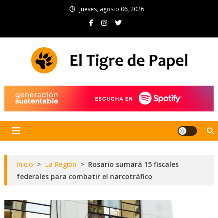
Skip
jueves, agosto 06, 2026
to
content
El Tigre de Papel
Portal de noticias
Inicio
>
La Región
>
Rosario sumará 15 fiscales
federales para combatir el narcotráfico