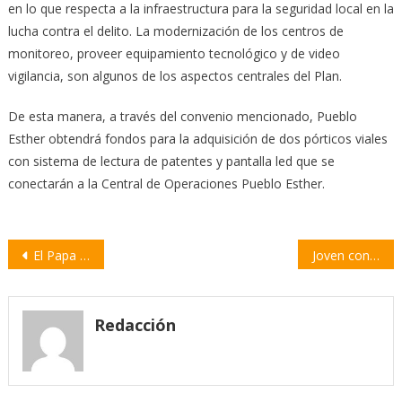
en lo que respecta a la infraestructura para la seguridad local en la
lucha contra el delito. La modernización de los centros de
monitoreo, proveer equipamiento tecnológico y de video
vigilancia, son algunos de los aspectos centrales del Plan.
De esta manera, a través del convenio mencionado, Pueblo
Esther obtendrá fondos para la adquisición de dos pórticos viales
con sistema de lectura de patentes y pantalla led que se
conectarán a la Central de Operaciones Pueblo Esther.
Navegación
El Papa Francisco pide no «ensuciar» a la Iglesia con «polarizaciones»
Joven con discapacidad fue abandonada por su novio en una terminal de ómnibus
de
entradas
Redacción