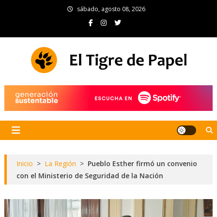
Skip
sábado, agosto 08, 2026
to
content
El Tigre de Papel
Portal de noticias
Inicio
>
La Región
>
Pueblo Esther firmó un convenio
con el Ministerio de Seguridad de la Nación