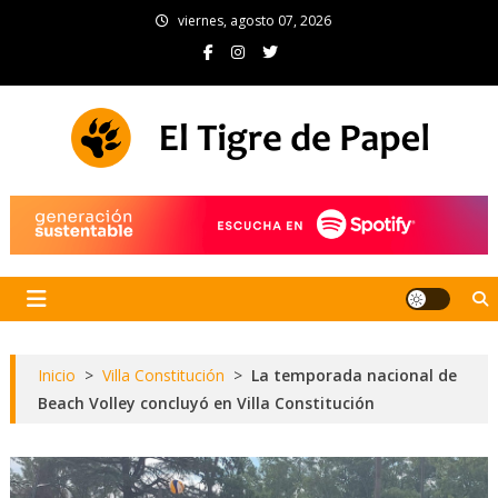
Skip
viernes, agosto 07, 2026
to
content
El Tigre de Papel
Portal de noticias
Inicio
>
Villa Constitución
>
La temporada nacional de
Beach Volley concluyó en Villa Constitución