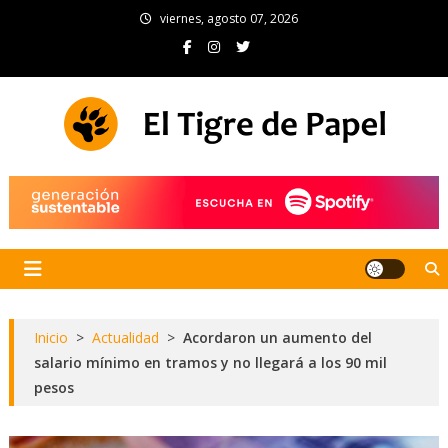
Skip
viernes, agosto 07, 2026
to
content
El Tigre de Papel
Portal de noticias
Inicio
>
Actualidad
>
Acordaron un aumento del
salario mínimo en tramos y no llegará a los 90 mil
pesos