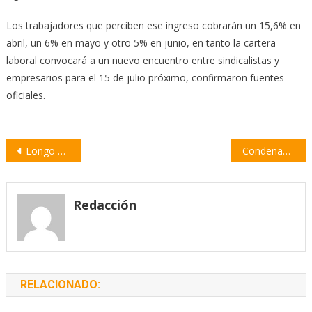
Los trabajadores que perciben ese ingreso cobrarán un 15,6% en
abril, un 6% en mayo y otro 5% en junio, en tanto la cartera
laboral convocará a un nuevo encuentro entre sindicalistas y
empresarios para el 15 de julio próximo, confirmaron fuentes
oficiales.
Navegación
Longo afirma que en el reclamo «se mezclaron cuestiones propias de la campaña electoral»
Condenan a un joven de Fighiera por abuso sexual
de
entradas
Redacción
RELACIONADO: