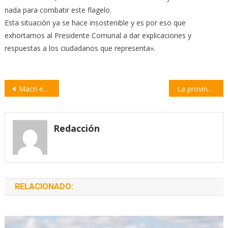
nada para combatir este flagelo.
Esta situación ya se hace insostenible y es por eso que
exhortamos al Presidente Comunal a dar explicaciones y
respuestas a los ciudadanos que representa».
Navegación
Macri en Rosario: «Si perdemos la sensación de libertad no hay futuro»
La provincia abrió la inscripción a los Juegos Santafesinos 2023
de
entradas
Redacción
RELACIONADO: