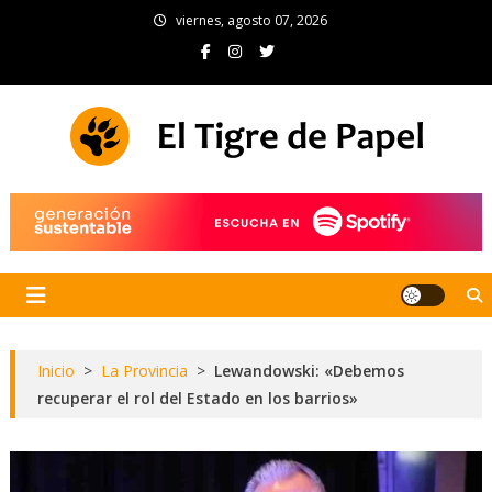
Skip
viernes, agosto 07, 2026
to
content
El Tigre de Papel
Portal de noticias
Inicio
>
La Provincia
>
Lewandowski: «Debemos
recuperar el rol del Estado en los barrios»