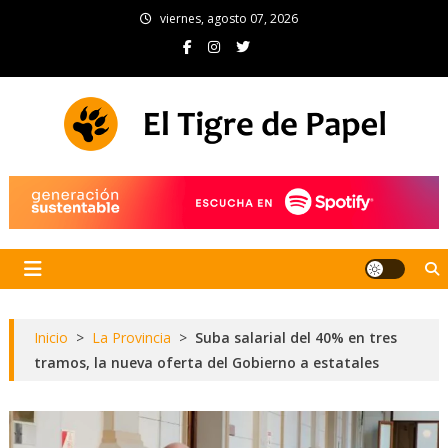
Skip
viernes, agosto 07, 2026
to
content
El Tigre de Papel
Portal de noticias
Inicio
>
La Provincia
>
Suba salarial del 40% en tres
tramos, la nueva oferta del Gobierno a estatales