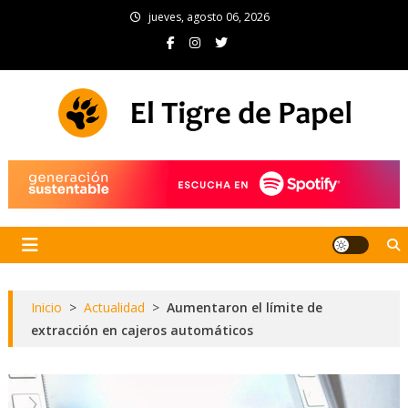
Skip
jueves, agosto 06, 2026
to
content
El Tigre de Papel
Portal de noticias
Inicio
>
Actualidad
>
Aumentaron el límite de
extracción en cajeros automáticos