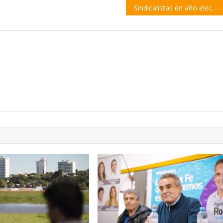
Sindicalistas en año electoral: ¿A qué está jugando cada uno? | por Juan Manuel Morena