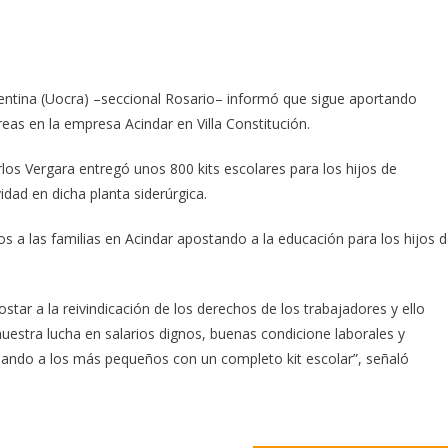
gentina (Uocra) –seccional Rosario– informó que sigue aportando
reas en la empresa Acindar en Villa Constitución.
los Vergara entregó unos 800 kits escolares para los hijos de
idad en dicha planta siderúrgica.
 a las familias en Acindar apostando a la educación para los hijos 
tar a la reivindicación de los derechos de los trabajadores y ello
estra lucha en salarios dignos, buenas condicione laborales y
ñando a los más pequeños con un completo kit escolar”, señaló