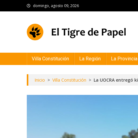
Skip
domingo, agosto 09, 2026
to
content
El Tigre de Papel
Portal de noticias
Villa Constitución
La Región
La Provincia
Inicio
>
Villa Constitución
>
La UOCRA entregó kit