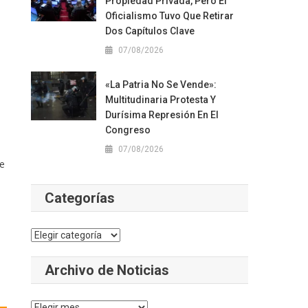
Propiedad Privada, Pero El
Oficialismo Tuvo Que Retirar
Dos Capítulos Clave
07/08/2026
«La Patria No Se Vende»:
Multitudinaria Protesta Y
Durísima Represión En El
Congreso
07/08/2026
de
Categorías
Categorías
Archivo de Noticias
Archivo