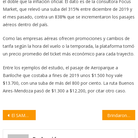
el doble que la inflación oficial. El dato es de la consultora Focus
Market, que relevó una suba del 315% entre diciembre de 2019 y
el mes pasado, contra un 838% que se incrementaron los pasajes
aéreos dentro del país.
Como las empresas aéreas ofrecen promociones y cambios de
tarifa según la hora del vuelo o la temporada, la plataforma tomó
un precio promedio del ticket más económico para cada trayecto.
Entre los ejemplos del estudio, el pasaje de Aeroparque a
Bariloche que costaba a fines de 2019 unos $1.500 hoy vale
$13.700, con una suba de más del 800 por ciento. La ruta Buenos
Aires-Mendoza pasó de $1.300 a $12.200, por citar otro caso.
Navegación
El SAMCo de Empalme brindó atención médica a 1.350 vecinos durante enero
Brindaron recomendaciones ante la presencia de palometas en el río Paraná
de
entradas