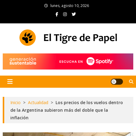
Skip
lunes, agosto 10, 2026
to
content
El Tigre de Papel
Portal de noticias
Inicio
>
Actualidad
>
Los precios de los vuelos dentro
de la Argentina subieron más del doble que la
inflación