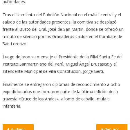
autoridades.
Tras el izamiento del Pabellón Nacional en el mástil central y el
saludo de las autoridades presentes, la comitiva se desplazó
frente al Busto del Gral. José de San Martín, donde se ofreció un
minuto de silencio por los Granaderos caídos en el Combate de
San Lorenzo.
Luego dejaron su mensaje el Presidente de la Filial Santa Fe del
Instituto Sanmartiniano del Perú, Miguel Ángel Brusasca; y el
Intendente Municipal de Villa Constitución, Jorge Berti.
Finalmente se entregaron diplomas de reconocimiento a ocho
expedicionarios que formaron parte de la última edición de la
travesía «Cruce de los Andes», a lomo de caballo, mula e
infantería.
Navegación
Audiencia Pública por el aumento de tarifas de la Empresa Provincial de la Energía
Piden acciones urgentes para el cuidado y la renovación del arbolado público