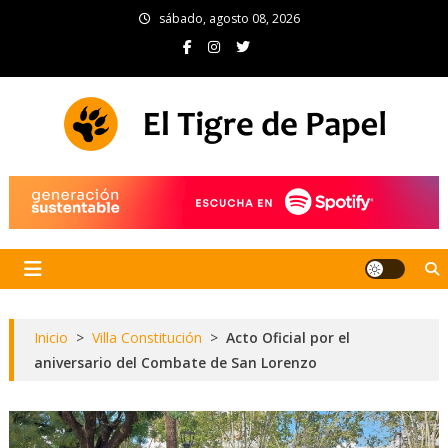
Skip
sábado, agosto 08, 2026
to
content
El Tigre de Papel
Portal de noticias
Inicio
>
Villa Constitución
>
Acto Oficial por el
aniversario del Combate de San Lorenzo