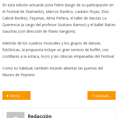
En esta edición actuarán Jona Febre (luego de su participación en
el Festival de Diamante), Marcos Basílico, Lautaro Rojas, Dúo
Cabral-Benítez, Fejumas, Alma Peñera, el taller de danzas La
Querencia (a cargo del profesor Gustavo Ramos) y el ballet Raíces
Gauchas (con dirección de Flavio Vangioni).
Además de los cuadros musicales y los grupos de danzas
folclóricas, la propuesta incluye un gran servicio de buffet, con
costillares a la estaca, locro y las clásicas empanadas del Festival.
Como es habitual, también estarán abiertas las puertas del
Museo de Peyrano.
Navegación
Alerta meteorológica para este viernes: tormentas fuertes y advertencia por temporal
Trasladaban cocaína desde Villa Constitución a Chubut
de
entradas
Redacción