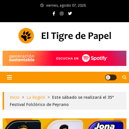
Skip
viernes, agosto 07, 2026
to
content
El Tigre de Papel
Portal de noticias
Inicio
>
La Región
>
Este sábado se realizará el 35°
Festival Folclórico de Peyrano