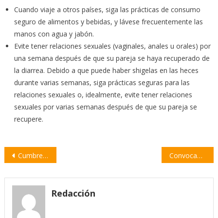
Cuando viaje a otros países, siga las prácticas de consumo
seguro de alimentos y bebidas, y lávese frecuentemente las
manos con agua y jabón.
Evite tener relaciones sexuales (vaginales, anales u orales) por
una semana después de que su pareja se haya recuperado de
la diarrea. Debido a que puede haber shigelas en las heces
durante varias semanas, siga prácticas seguras para las
relaciones sexuales o, idealmente, evite tener relaciones
sexuales por varias semanas después de que su pareja se
recupere.
Navegación
Cumbre opositora para abordar la emergencia en seguridad y la asistencia a productores
Convocan a una nueva marcha para reclamar justicia por la muerte de Juan Gómez
de
entradas
Redacción