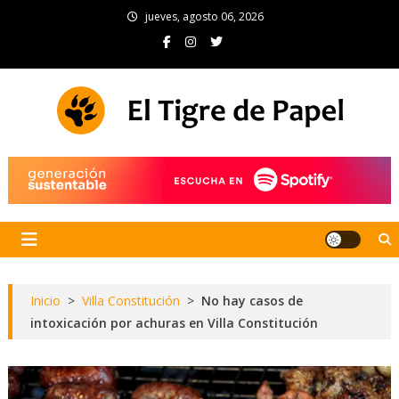
Skip
jueves, agosto 06, 2026
to
content
El Tigre de Papel
Portal de noticias
Inicio
>
Villa Constitución
>
No hay casos de
intoxicación por achuras en Villa Constitución