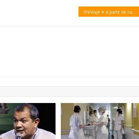
PreViaje 4: a partir de cuándo estará disponible y qué destinos incluye