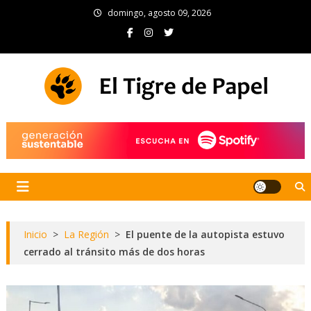
Skip
domingo, agosto 09, 2026
to
content
El Tigre de Papel
Portal de noticias
Inicio
>
La Región
>
El puente de la autopista estuvo
cerrado al tránsito más de dos horas