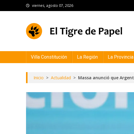
Skip
viernes, agosto 07, 2026
to
content
El Tigre de Papel
Portal de noticias
Villa Constitución
La Región
La Provincia
Inicio
>
Actualidad
>
Massa anunció que Argenti