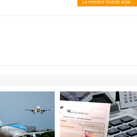
La ministra Vizzotti aclaró que no se vencieron vacunas contra el coronavirus