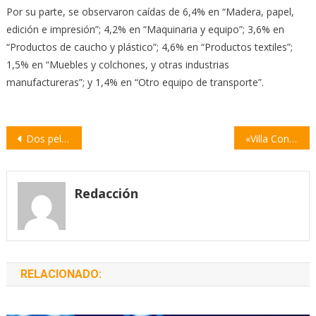
Por su parte, se observaron caídas de 6,4% en “Madera, papel,
edición e impresión”; 4,2% en “Maquinaria y equipo”; 3,6% en
“Productos de caucho y plástico”; 4,6% en “Productos textiles”;
1,5% en “Muebles y colchones, y otras industrias
manufactureras”; y 1,4% en “Otro equipo de transporte”.
Navegación
Dos películas santafesinas fueron premiadas en un concurso nacional
«Villa Constitución tiene más de 45 obras abiertas», señaló Miguel Santolín
de
entradas
Redacción
RELACIONADO: