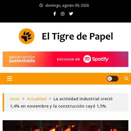
Skip
domingo, agosto 09, 2026
to
content
El Tigre de Papel
Portal de noticias
Inicio
>
Actualidad
>
La actividad industrial creció
1,4% en noviembre y la construcción cayó 1,5%