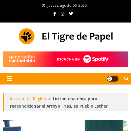
Skip
jueves, agosto 06, 2026
to
content
El Tigre de Papel
Portal de noticias
Inicio
>
La Región
>
Licitan una obra para
reacondicionar el Arroyo Frías, en Pueblo Esther