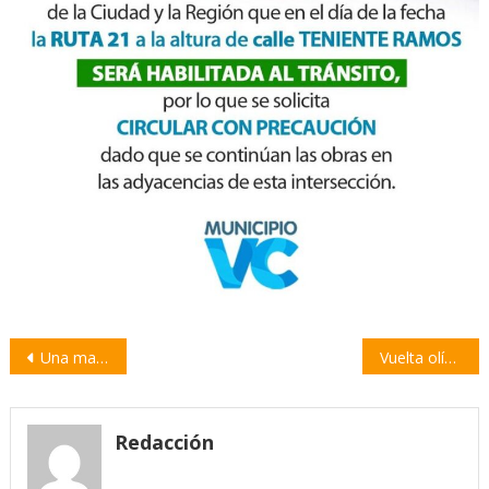
Navegación
Una marea humana espera a la Selección en la ciudad de Buenos Aires
Vuelta olímpica aérea: los jugadores sobrevolaron Buenos Aires
de
entradas
Redacción