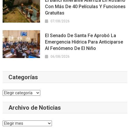
El Bafici Itinerante Aterriza En Rosario
Con Más De 40 Películas Y Funciones
Gratuitas
07/08/2026
El Senado De Santa Fe Aprobó La
Emergencia Hídrica Para Anticiparse
Al Fenómeno De El Niño
06/08/2026
Categorías
Categorías
Archivo de Noticias
Archivo
de