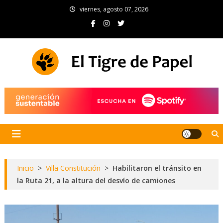
Skip
viernes, agosto 07, 2026
to
content
El Tigre de Papel
Portal de noticias
Inicio
>
Villa Constitución
>
Habilitaron el tránsito en
la Ruta 21, a la altura del desvío de camiones