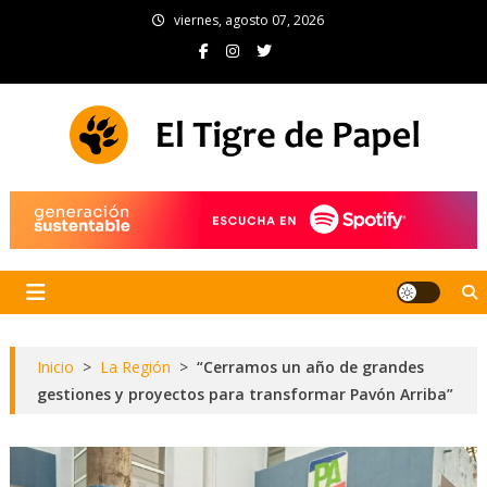
Skip
viernes, agosto 07, 2026
to
content
El Tigre de Papel
Portal de noticias
Inicio
>
La Región
>
“Cerramos un año de grandes
gestiones y proyectos para transformar Pavón Arriba”