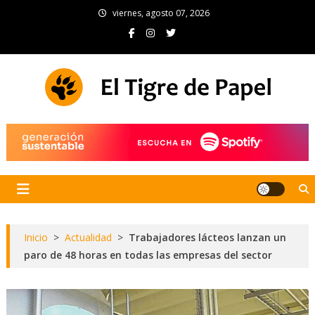
Skip
viernes, agosto 07, 2026
to
content
El Tigre de Papel
Portal de noticias
Inicio
>
Actualidad
>
Trabajadores lácteos lanzan un
paro de 48 horas en todas las empresas del sector