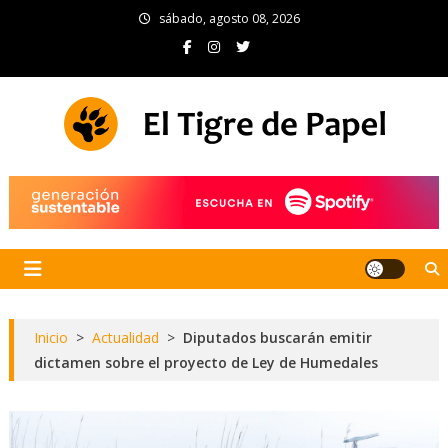
Skip
sábado, agosto 08, 2026
to
content
El Tigre de Papel
Portal de noticias
Inicio
>
Actualidad
>
Diputados buscarán emitir
dictamen sobre el proyecto de Ley de Humedales