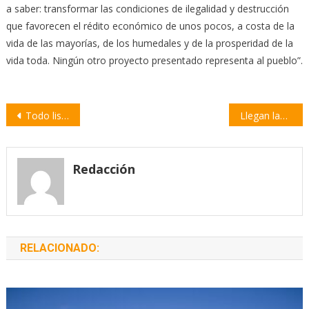
a saber: transformar las condiciones de ilegalidad y destrucción
que favorecen el rédito económico de unos pocos, a costa de la
vida de las mayorías, de los humedales y de la prosperidad de la
vida toda. Ningún otro proyecto presentado representa al pueblo”.
Navegación
Todo listo para el comienzo de la Fiesta de Colectividades en Rosario
Llegan las lluvias a la región y el tiempo seguirá inestable hasta el fin de semana
de
entradas
Redacción
RELACIONADO: