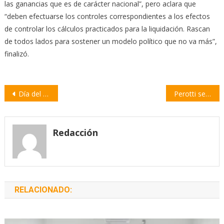
las ganancias que es de carácter nacional”, pero aclara que
“deben efectuarse los controles correspondientes a los efectos
de controlar los cálculos practicados para la liquidación. Rascan
de todos lados para sostener un modelo político que no va más”,
finalizó.
Navegación
Día del Municipal: almuerzo en el camping y regreso a la discusión salarial
Perotti se reunió con la representante de Argentina ante las Naciones Unidas
de
entradas
Redacción
RELACIONADO: