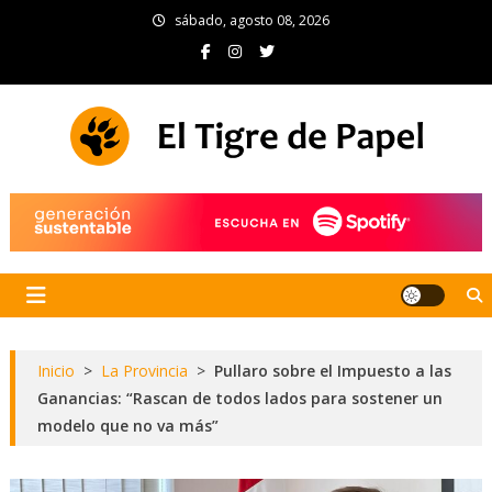
Skip
sábado, agosto 08, 2026
to
content
El Tigre de Papel
Portal de noticias
Inicio
>
La Provincia
>
Pullaro sobre el Impuesto a las
Ganancias: “Rascan de todos lados para sostener un
modelo que no va más”