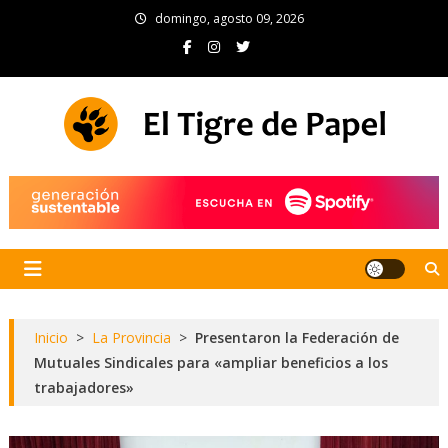
Skip
domingo, agosto 09, 2026
to
content
El Tigre de Papel
Portal de noticias
Inicio
>
La Provincia
>
Presentaron la Federación de
Mutuales Sindicales para «ampliar beneficios a los
trabajadores»