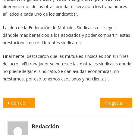
diferenciamos de las otras por dar el servicio a los trabajadores
afiliados a cada uno de los sindicatos”.
La idea de la Federación de Mutuales Sindicales es “seguir
dándole más beneficios a los asociados y poder compartir” estas
prestaciones entre diferentes sindicatos.
Finalmente, destacaron que las mutuales sindicales son sin fines
de lucro : «El trabajador se nutre de las mutuales sindicales donde
no puede llegar el sindicato. Se dan ayudas económicas, no
préstamos, por eso tenemos asociados y no clientes”.
Navegación
Con dos obras, el próximo viernes regresa el teatro a la Sociedad Italiana
Tragedia en la autopista: un hombre murió tras ser atropellado por un camión
de
entradas
Redacción