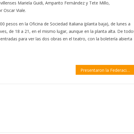
illenses Mariela Guidi, Amparito Fernández y Tete Millo,
r Oscar Viale.
00 pesos en la Oficina de Sociedad Italiana (planta baja), de lunes a
ves, de 18 a 21, en el mismo lugar, aunque en la planta alta. De todo
ntradas para ver las dos obras en el teatro, con la boletería abierta
Presentaron la Federación de Mutuales Sindicales para «ampliar beneficios a los trabajadores»