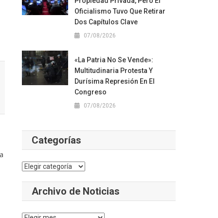
Propiedad Privada, Pero El
Oficialismo Tuvo Que Retirar
Dos Capítulos Clave
07/08/2026
«La Patria No Se Vende»:
Multitudinaria Protesta Y
Durísima Represión En El
Congreso
07/08/2026
Categorías
 a
Categorías
Archivo de Noticias
Archivo