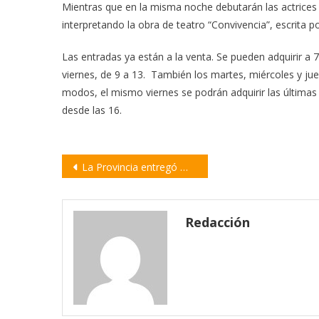
Mientras que en la misma noche debutarán las actrices v
interpretando la obra de teatro “Convivencia”, escrita po
Las entradas ya están a la venta. Se pueden adquirir a 7
viernes, de 9 a 13. También los martes, miércoles y jue
modos, el mismo viernes se podrán adquirir las últimas e
desde las 16.
Navegación
La Provincia entregó móviles policiales para el Departamento Constitución
de
entradas
Redacción